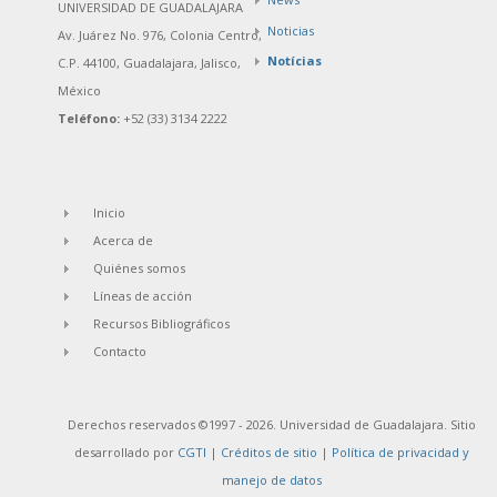
UNIVERSIDAD DE GUADALAJARA
Noticias
Av. Juárez No. 976, Colonia Centro,
Notícias
C.P. 44100, Guadalajara, Jalisco,
México
Teléfono:
+52 (33) 3134 2222
Inicio
Acerca de
Quiénes somos
Líneas de acción
Recursos Bibliográficos
Contacto
Derechos reservados ©1997 - 2026. Universidad de Guadalajara. Sitio
desarrollado por
CGTI
|
Créditos de sitio
|
Política de privacidad y
manejo de datos