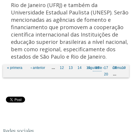
Rio de Janeiro (UFRJ) e também da
Universidade Estadual Paulista (UNESP). Serão
mencionadas as agências de fomento e
financiamento que promovem a cooperação
científica internacional das Instituições de
educação superior brasileiras a nível nacional,
bem como regional, especificamente dos
estados de São Paulo e Rio de Janeiro.
Páginas
« primera
‹ anterior
…
12
13
14
15
siguiente ›
16
17
última »
18
19
20
…
Redes sociales