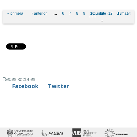
Páginas
« primera
‹ anterior
…
6
7
8
9
10
siguiente ›
11
12
última »
13
14
…
Redes sociales
Facebook
Twitter