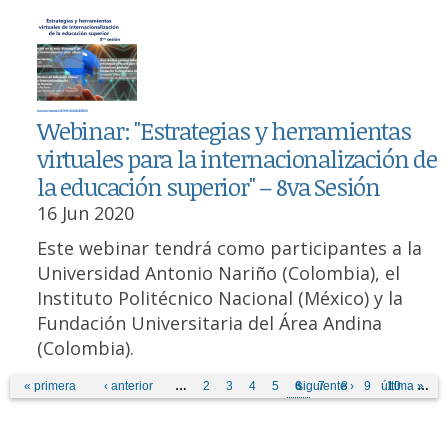
Webinar: "Estrategias y herramientas
virtuales para la internacionalización de
la educación superior" – 8va Sesión
16 Jun 2020
Este webinar tendrá como participantes a la
Universidad Antonio Nariño (Colombia), el
Instituto Politécnico Nacional (México) y la
Fundación Universitaria del Área Andina
(Colombia).
Pages
« primera
‹ anterior
…
2
3
4
5
6
siguiente ›
7
8
9
última »
10
…